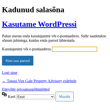
Kadunud salasõna
Kasutame WordPressi
Palun sisesta enda kasutajanimi või e-postiaadress. Sulle saadetakse
sõnum juhistega, kuidas enda parool lähtestada.
Kasutajanimi või e-postiaadress
Logi sisse
← Tagasi Von Gale Property Advisory esilehele
Ettevõtte privaatsuspõhimõtted
Keel